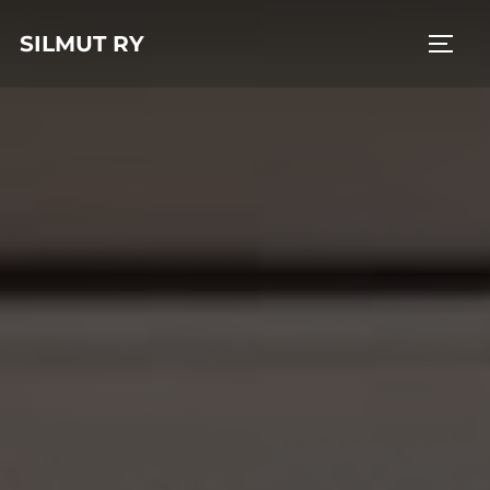
Skip
SILMUT RY
to
TOGG
content