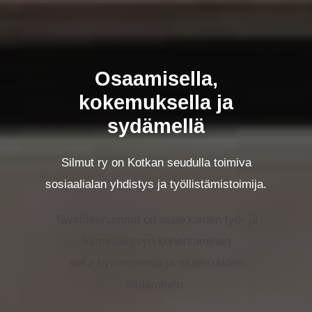
Osaamisella,
kokemuksella ja
sydämellä
Silmut ry on Kotkan seudulla toimiva
sosiaalialan yhdistys ja työllistämistoimija.
Tavoitteenamme on asiakkaiden työ- ja
toimintakyvyn kohentaminen
sekä hyvinvoinnin ja osallisuuden
lisääminen.