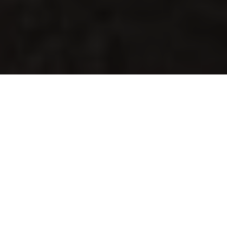
MEIDÄN TAVOITE
Toimintamme tavoitteena on parantaa syrjäytymisen
uhan alla olevien elämänlaatua, mahdollistaa
sosiaalisia kontakteja ja edistää pitkäaikaistyöttömien
työllistymistä.