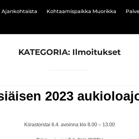
Ajankohtaista
Kohtaamispaikka Muorikka
Palve
KATEGORIA:
Ilmoitukset
iäisen 2023 aukioloajo
Posted
by
Tiina Tasa
Ilmoitukset
05.04.2023
on
Kiirastorstai 6.4. avoinna klo 8.00 – 13.00