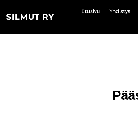
Skip
Etusivu
Yhdistys
to
SILMUT RY
content
Pääs