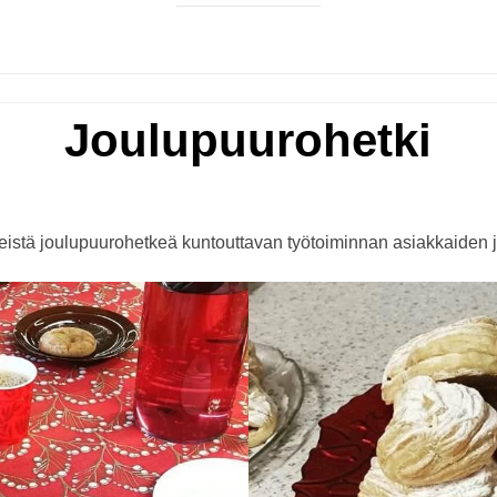
Joulupuurohetki
Posted
by
Tiina Tasa
Ilmoitukset
20.12.2022
on
istä joulupuurohetkeä kuntouttavan työtoiminnan asiakkaiden j